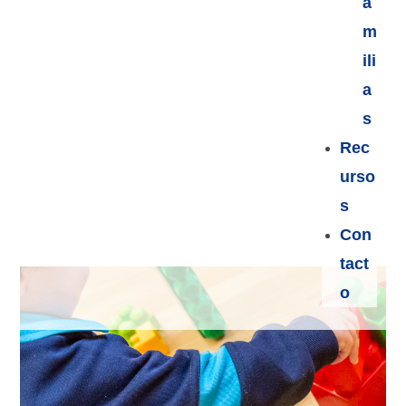
a
m
ili
a
s
Rec
urso
s
Con
tact
o