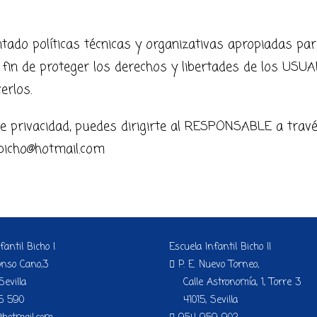
do políticas técnicas y organizativas apropiadas par
fin de proteger los derechos y libertades de los USU
erlos.
e privacidad, puedes dirigirte al RESPONSABLE a tra
bicho@hotmail.com
fantil Bicho I
Escuela Infantil Bicho II
onso Cano,3
P. E. Nuevo Torneo,
evilla
Calle Astronomía, 1, Torre 3
5 590
41015, Sevilla