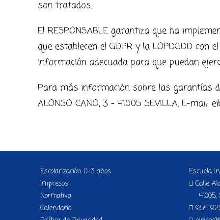
son tratados.
El RESPONSABLE garantiza que ha implementa
que establecen el GDPR y la LOPDGDD con el 
información adecuada para que puedan ejerc
Para más información sobre las garantías d
ALONSO CANO, 3 – 41005 SEVILLA. E-mail: ei
Escolarización 0-3 años
Escuela In
Impresos
Calle Al
Normativa
41005, S
Calendario
954 92